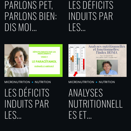
PARLONS PET,
LES DÉFICITS
PARLONS BIEN:
INDUITS PAR
DIS MOI
LES
COMMENT TU
MÉDICAMENTS-
PÈTES, JE TE
VIDÉO 2- LES
DIRAI QUI TU ES!
IPP-
MÉDICAMENTS
POUR OU
MICRONUTRITION
NUTRITION
MICRONUTRITION
NUTRITION
LES DÉFICITS
ANALYSES
CONTRE
INDUITS PAR
NUTRITIONNELL
L’ESTOMAC?
LES
ES ET
MÉDICAMENTS-
FONCTIONNELLE