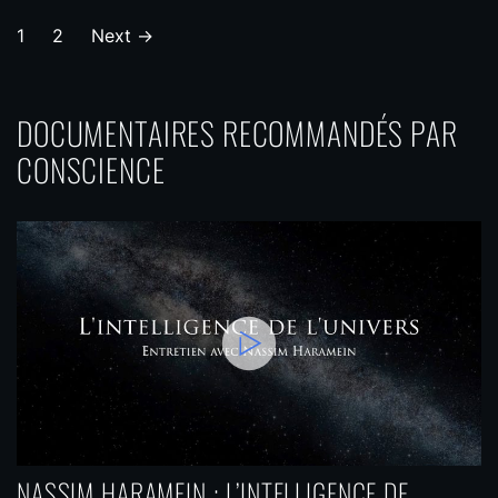
CONNAÎTRE
ALERTER ?
P
1
2
Next
→
a
ABSOLUMENT
g
DOCUMENTAIRES RECOMMANDÉS PAR
i
CONSCIENCE
n
a
t
i
o
n
d
e
s
NASSIM HARAMEIN : L’INTELLIGENCE DE