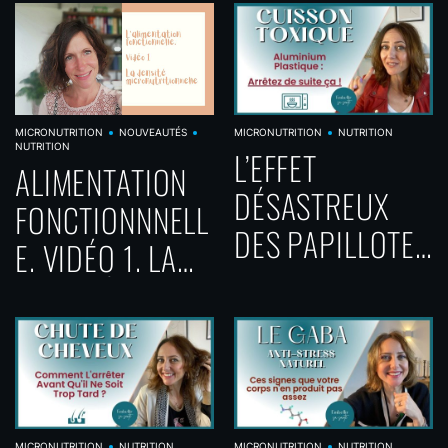
VIDÉO 1- LE
S: L’INDEX HOMA
PARACÉTAMOL
MICRONUTRITION
NOUVEAUTÉS
MICRONUTRITION
NUTRITION
NUTRITION
L’EFFET
ALIMENTATION
DÉSASTREUX
FONCTIONNNELL
DES PAPILLOTES
E. VIDÉO 1. LA
D’ALUMINIUM ET
DENSITÉ
DU PLASTIQUE
MICRONUTRITIO
AU MICRO-ONDE
NNELLE.
SUR VOTRE
CORPS
MICRONUTRITION
NUTRITION
MICRONUTRITION
NUTRITION