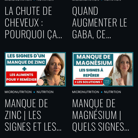
LA CHUTE DE
QUAND
CHEVEUX :
AUGMENTER LE
POURQUOI ÇA
GABA, CE
ARRIVE ET
NEUROTRANSME
COMMENT LA
TTEUR PRODUIT
STOPPER AVEC
PAR LE
LES BONS
CERVEAU
COMPLÉMENTS
MICRONUTRITION
NUTRITION
MICRONUTRITION
NUTRITION
MANQUE DE
MANQUE DE
ZINC | LES
MAGNÉSIUM |
SIGNES ET LES
QUELS SIGNES
ALIMENTS À
DOIVENT VOUS