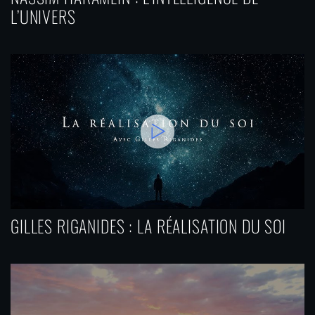
p
L’UNIVERS
u
b
l
i
c
a
t
i
o
GILLES RIGANIDES : LA RÉALISATION DU SOI
n
s