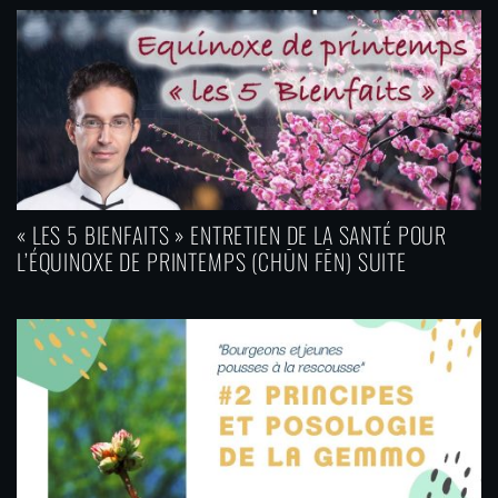
’
a
r
t
i
c
« LES 5 BIENFAITS » ENTRETIEN DE LA SANTÉ POUR
l
L’ÉQUINOXE DE PRINTEMPS (CHŪN FĒN) SUITE
e