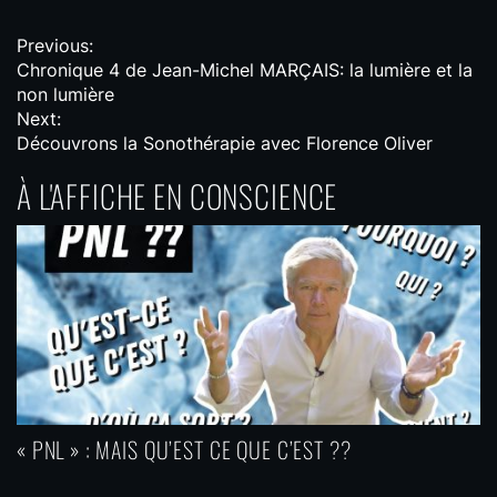
N
Previous:
Chronique 4 de Jean-Michel MARÇAIS: la lumière et la
a
non lumière
v
Next:
Découvrons la Sonothérapie avec Florence Oliver
i
À L'AFFICHE EN CONSCIENCE
g
a
t
i
o
n
d
e
« PNL » : MAIS QU’EST CE QUE C’EST ??
l